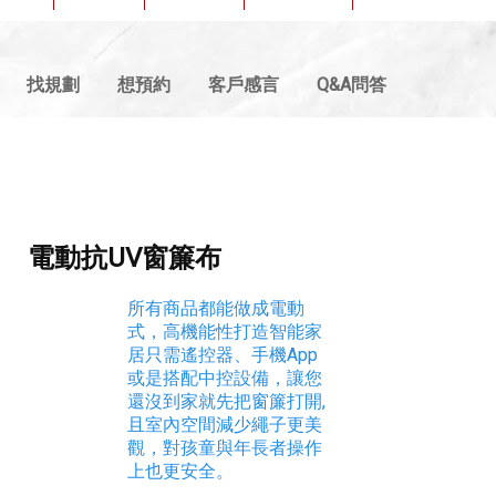
找規劃
想預約
客戶感言
Q&A問答
電動抗UV窗簾布
所有商品都能做成電動
式，高機能性打造智能家
居只需遙控器、手機App
或是搭配中控設備，讓您
還沒到家就先把窗簾打開,
且室內空間減少繩子更美
觀，對孩童與年長者操作
上也更安全。