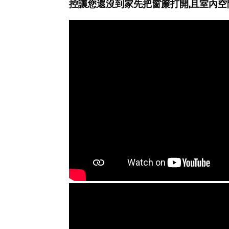
控讓您還沒到家先把窗簾打開,且室內